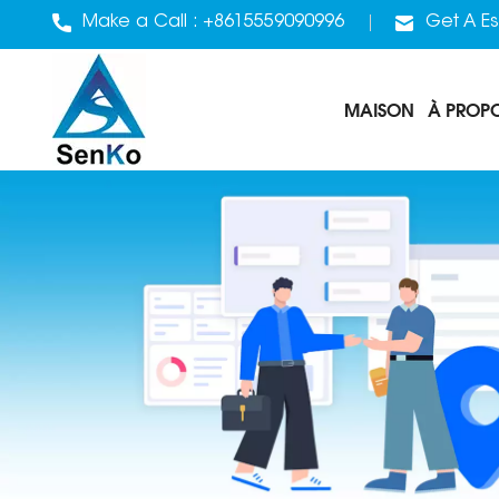
Make a Call :
+8615559090996
Get A Es
MAISON
À PROP