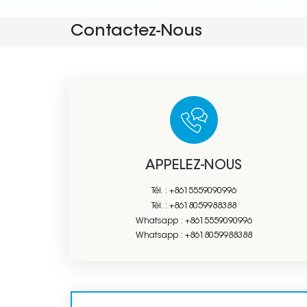
Contactez-Nous
APPELEZ-NOUS
Tél. :
+8615559090996
Tél. :
+8618059988388
Whatsapp :
+8615559090996
Whatsapp :
+8618059988388