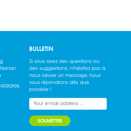
BULLETIN
ng
Si vous avez des questions ou
,Nanan
des suggestions, n'hésitez pas à
a
nous laisser un message, nous
vous répondrons dès que
59090996
possible !
SOUMETTRE