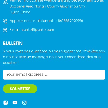
Ventes : No.33,Jinhe Avenue,Binjiang Development Zone,
Daxiamei Area,Nanan County,Quanzhou City,
Fujian,China
Appelez-nous maintenant :
+8615559090996
E-mail :
senko@fjsenko.com
BULLETIN
Si vous avez des questions ou des suggestions, n'hésitez pas
à nous laisser un message, nous vous répondrons dès que
possible !
SOUMETTRE