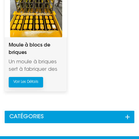
Moule à blocs de
briques
Un moule à briques
sert à fabriquer des
briques. C'est un outil
Voir Les Détails
permettant de
façonner l'argile ou
d'autres matériaux
selon une forme
précise, qui est
CATÉGORIES
ensuite cuite dans un
four pour obtenir des
briques. Les moules