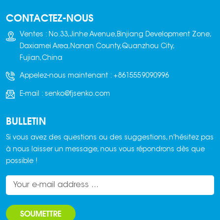
sont généralement
CONTACTEZ-NOUS
en fonte ou en acier
et sont conçus selon
Ventes : No.33,Jinhe Avenue,Binjiang Development Zone,
les dimensions et les
Daxiamei Area,Nanan County,Quanzhou City,
détails spécifiques
Fujian,China
requis pour la
Appelez-nous maintenant :
+8615559090996
fabrication d'un type
de brique particulier.
E-mail :
senko@fjsenko.com
BULLETIN
Si vous avez des questions ou des suggestions, n'hésitez pas
à nous laisser un message, nous vous répondrons dès que
possible !
SOUMETTRE